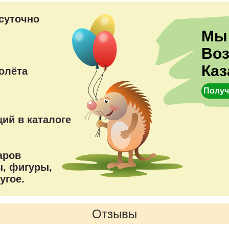
преимущества
суточно
Мы
Во
Каз
олёта
Получ
ий в каталоге
аров
, фигуры,
угое.
Отзывы