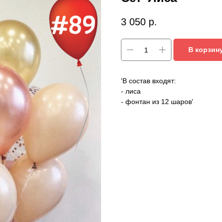
3 050
р.
В корзин
'В состав входят:
- лиса
- фонтан из 12 шаров'