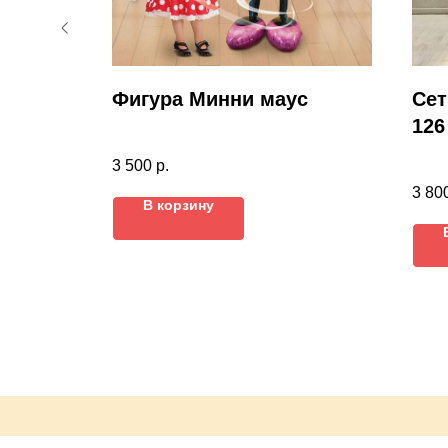
ения
Фигура Минни маус
Сет
126
3 500
р.
3 80
В корзину