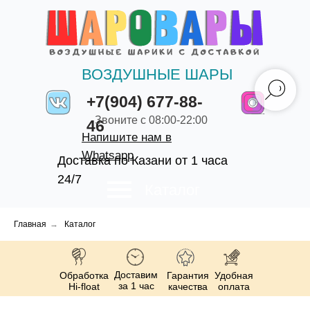
ВОЗДУШНЫЕ ШАРЫ
+7(904) 677-88-
Звоните с 08:00-22:00
46
Напишите нам в
Whatsapp
Доставка по Казани от 1 часа
24/7
Каталог
Главная
→
Каталог
Доставим
Обработка
Гарантия
Удобная
за 1 час
Hi-float
качества
оплата