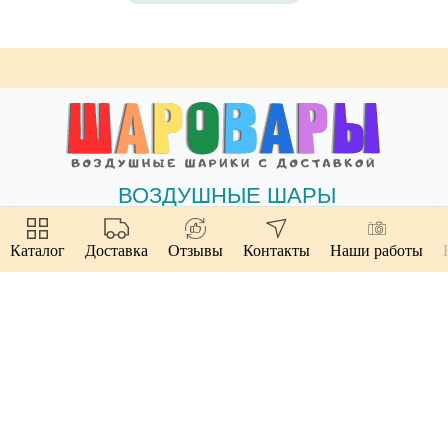
ВОЗДУШНЫЕ ШАРЫ
+7(904) 677-88-
Каталог
Доставка
Отзывы
Контакты
Наши работы
Звоните с 08:00-23:00
46
Напишите нам в
Whatsapp
доставка по Казани от 1 часа
ул. Товарищеская, 28 (м. Суконная
24/7
слобода)
Tilda
Made on