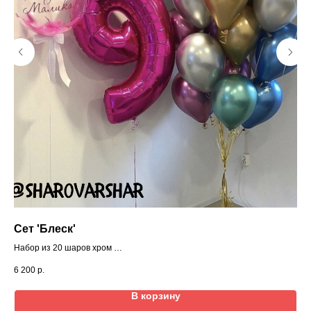
Сет 'Блеск'
Се
Набор из 20 шаров хром
прозрачный шар с перьями и надписью
6 200
р.
4 8
цифра
В корзину