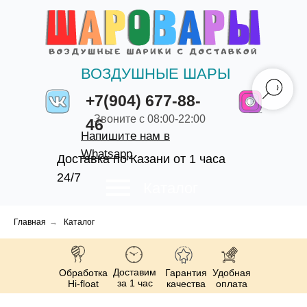
ВОЗДУШНЫЕ ШАРЫ
+7(904) 677-88-
Звоните с 08:00-22:00
46
Напишите нам в
Whatsapp
Доставка по Казани от 1 часа
24/7
Каталог
Главная
→
Каталог
Доставим
Обработка
Гарантия
Удобная
за 1 час
Hi-float
качества
оплата