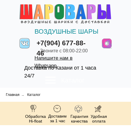
ВОЗДУШНЫЕ ШАРЫ
+7(904) 677-88-
Звоните с 08:00-22:00
46
Напишите нам в
Whatsapp
Доставка по Казани от 1 часа
24/7
Каталог
Главная
→
Каталог
Доставим
Обработка
Гарантия
Удобная
за 1 час
Hi-float
качества
оплата