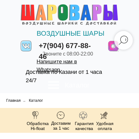
ВОЗДУШНЫЕ ШАРЫ
+7(904) 677-88-
Звоните с 08:00-22:00
46
Напишите нам в
Whatsapp
Доставка по Казани от 1 часа
24/7
Каталог
Главная
→
Каталог
Доставим
Обработка
Гарантия
Удобная
за 1 час
Hi-float
качества
оплата