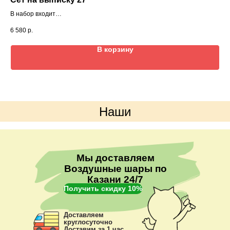
В набор входит
5 3
Фигура малыш
6 580
р.
Звезда большая с индивидуальной надписью
2 звезды 45см с индивидуальной надписью
В корзину
8 шаров агат
4 шара хром
Наши
преимущества
Мы доставляем
Воздушные шары по
Казани 24/7
Получить скидку 10%
Доставляем
круглосуточно
Доставим за 1 час