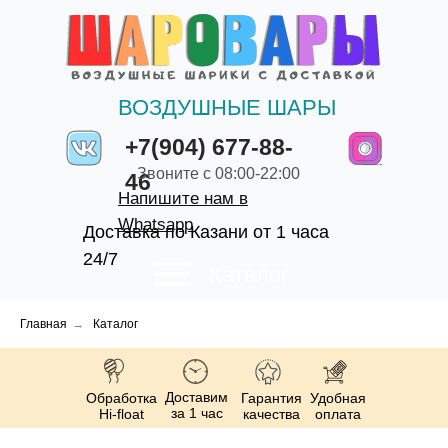
ВОЗДУШНЫЕ ШАРЫ
+7(904) 677-88-
Звоните с 08:00-22:00
46
Напишите нам в
Whatsapp
Доставка по Казани от 1 часа
24/7
Каталог
Главная
→
Каталог
Доставим
Обработка
Гарантия
Удобная
за 1 час
Hi-float
качества
оплата