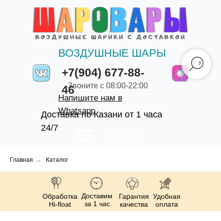
ВОЗДУШНЫЕ ШАРЫ
+7(904) 677-88-
Звоните с 08:00-22:00
46
Напишите нам в
Whatsapp
Доставка по Казани от 1 часа
24/7
Каталог
Главная
→
Каталог
Доставим
Обработка
Гарантия
Удобная
за 1 час
Hi-float
качества
оплата