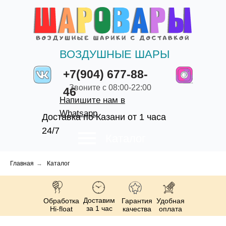
ВОЗДУШНЫЕ ШАРЫ
+7(904) 677-88-
Звоните с 08:00-22:00
46
Напишите нам в
Whatsapp
Доставка по Казани от 1 часа
24/7
Каталог
Главная
→
Каталог
Доставим
Обработка
Гарантия
Удобная
за 1 час
Hi-float
качества
оплата