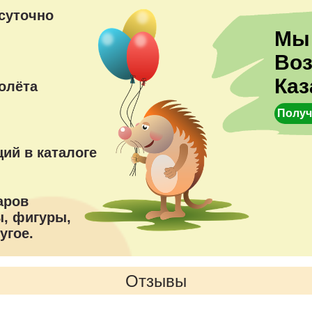
суточно
Мы
Во
Каз
олёта
Получ
ий в каталоге
аров
, фигуры,
угое.
Отзывы