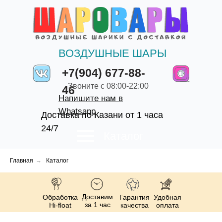
ВОЗДУШНЫЕ ШАРЫ
+7(904) 677-88-
Звоните с 08:00-22:00
46
Напишите нам в
Whatsapp
Доставка по Казани от 1 часа
24/7
Каталог
Главная
→
Каталог
Доставим
Обработка
Гарантия
Удобная
за 1 час
Hi-float
качества
оплата