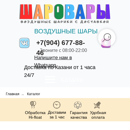
ВОЗДУШНЫЕ ШАРЫ
+7(904) 677-88-
Звоните с 08:00-22:00
46
Напишите нам в
Whatsapp
Доставка по Казани от 1 часа
24/7
Каталог
Главная
→
Каталог
Доставим
Обработка
Гарантия
Удобная
за 1 час
Hi-float
качества
оплата