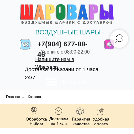
ВОЗДУШНЫЕ ШАРЫ
+7(904) 677-88-
Звоните с 08:00-22:00
46
Напишите нам в
Whatsapp
Доставка по Казани от 1 часа
24/7
Каталог
Главная
→
Каталог
Доставим
Обработка
Гарантия
Удобная
за 1 час
Hi-float
качества
оплата