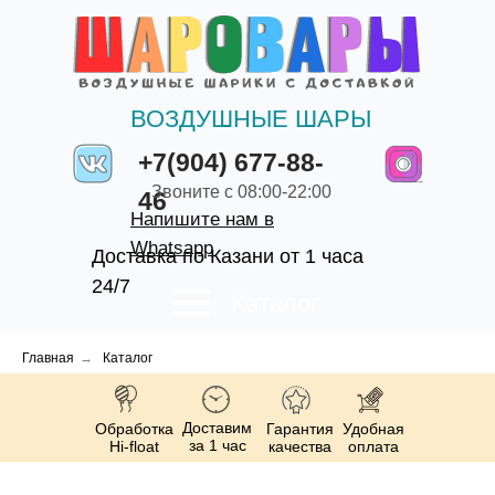
ВОЗДУШНЫЕ ШАРЫ
+7(904) 677-88-
Звоните с 08:00-22:00
46
Напишите нам в
Whatsapp
Доставка по Казани от 1 часа
24/7
Каталог
Главная
→
Каталог
Доставим
Обработка
Гарантия
Удобная
за 1 час
Hi-float
качества
оплата