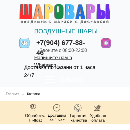
ВОЗДУШНЫЕ ШАРЫ
+7(904) 677-88-
Звоните с 08:00-22:00
46
Напишите нам в
Whatsapp
Доставка по Казани от 1 часа
24/7
Каталог
Главная
→
Каталог
Доставим
Обработка
Гарантия
Удобная
за 1 час
Hi-float
качества
оплата