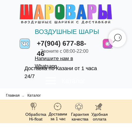
ВОЗДУШНЫЕ ШАРЫ
+7(904) 677-88-
Звоните с 08:00-22:00
46
Напишите нам в
Whatsapp
Доставка по Казани от 1 часа
24/7
Каталог
Главная
→
Каталог
Доставим
Обработка
Гарантия
Удобная
за 1 час
Hi-float
качества
оплата