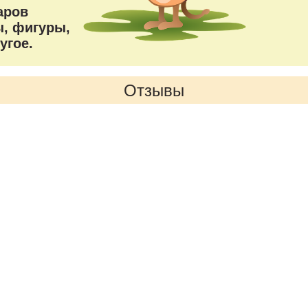
аров
, фигуры,
угое.
Отзывы