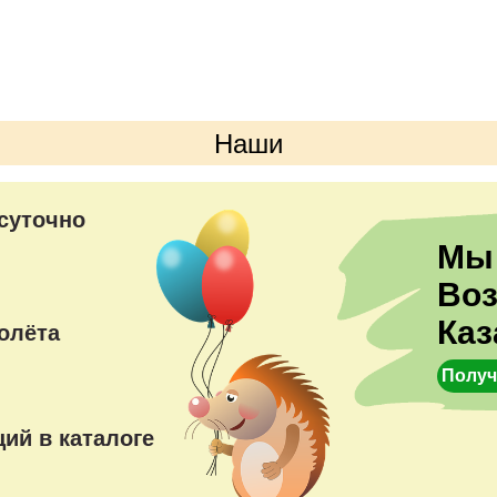
Наши
преимущества
суточно
Мы
Во
Каз
олёта
Получ
ий в каталоге