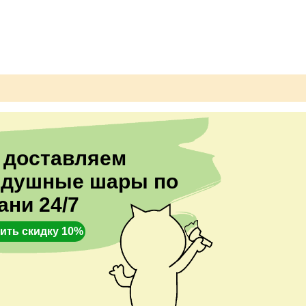
 доставляем
здушные шары по
ани 24/7
ить скидку 10%