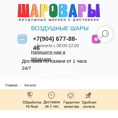
ВОЗДУШНЫЕ ШАРЫ
+7(904) 677-88-
Звоните с 08:00-22:00
46
Напишите нам в
Whatsapp
Доставка по Казани от 1 часа
24/7
Каталог
Главная
→
Каталог
Доставим
Обработка
Гарантия
Удобная
за 1 час
Hi-float
качества
оплата