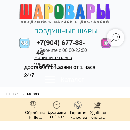
ВОЗДУШНЫЕ ШАРЫ
+7(904) 677-88-
Звоните с 08:00-22:00
46
Напишите нам в
Whatsapp
Доставка по Казани от 1 часа
24/7
Каталог
Главная
→
Каталог
Доставим
Обработка
Гарантия
Удобная
за 1 час
Hi-float
качества
оплата