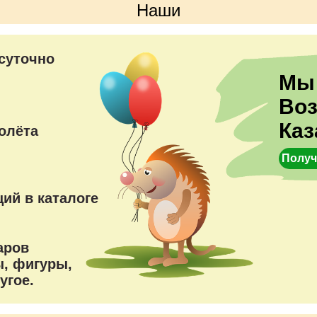
Наши
преимущества
суточно
Мы
Во
Каз
олёта
Получ
ий в каталоге
аров
, фигуры,
угое.