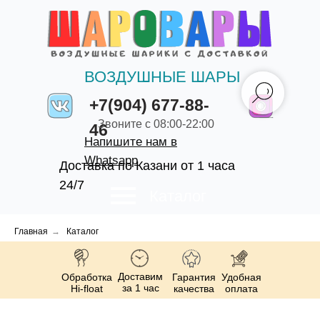
ВОЗДУШНЫЕ ШАРЫ
+7(904) 677-88-
Звоните с 08:00-22:00
46
Напишите нам в
Whatsapp
Доставка по Казани от 1 часа
24/7
Каталог
Главная
→
Каталог
Доставим
Обработка
Гарантия
Удобная
за 1 час
Hi-float
качества
оплата