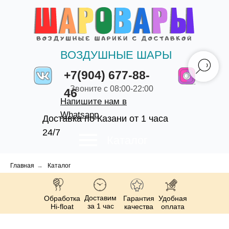
ВОЗДУШНЫЕ ШАРЫ
+7(904) 677-88-
Звоните с 08:00-22:00
46
Напишите нам в
Whatsapp
Доставка по Казани от 1 часа
24/7
Каталог
Главная
→
Каталог
Доставим
Обработка
Гарантия
Удобная
за 1 час
Hi-float
качества
оплата