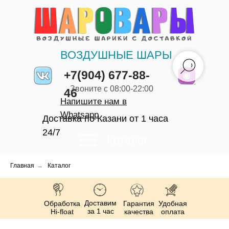
ВОЗДУШНЫЕ ШАРЫ
+7(904) 677-88-
Звоните с 08:00-22:00
46
Напишите нам в
Whatsapp
Доставка по Казани от 1 часа
24/7
Каталог
Главная
→
Каталог
Доставим
Обработка
Гарантия
Удобная
за 1 час
Hi-float
качества
оплата