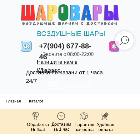
ВОЗДУШНЫЕ ШАРЫ
+7(904) 677-88-
Звоните с 08:00-22:00
46
Напишите нам в
Whatsapp
Доставка по Казани от 1 часа
24/7
Каталог
Главная
→
Каталог
Доставим
Обработка
Гарантия
Удобная
за 1 час
Hi-float
качества
оплата