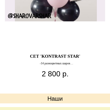
 1
СЕТ 'KONTRAST STAR'
-14 разноцветных шаров
-3 фольгированные звезды
2 800
р.
Грузик
Наши
преимущества