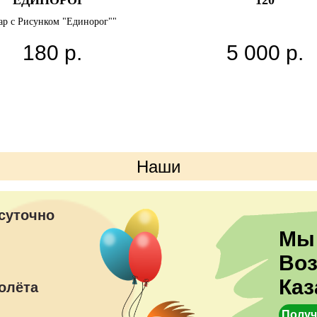
"ЕДИНОРОГ""
120
р с Рисунком "Единорог""
180
р.
5 000
р.
Наши
преимущества
суточно
Мы
Во
Каз
олёта
Получ