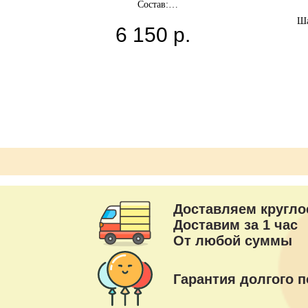
Состав:
Фигура Литтл-Пони
Ша
6 150
р.
Фигура Коляска
Большой шар 80 см с надписью
12 латексных шаров
Грузики
Цвета можно выбрать любые.
Доставляем кругло
Доставим за 1 час
От любой суммы
Гарантия долгого п