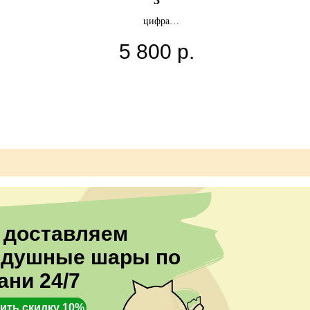
3
цифра
31 латексных шаров с картинкой
5 800
р.
 доставляем
здушные шары по
ани 24/7
ить скидку 10%