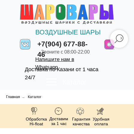
ВОЗДУШНЫЕ ШАРЫ
+7(904) 677-88-
Звоните с 08:00-22:00
46
Напишите нам в
Whatsapp
Доставка по Казани от 1 часа
24/7
Каталог
Главная
→
Каталог
Доставим
Обработка
Гарантия
Удобная
за 1 час
Hi-float
качества
оплата