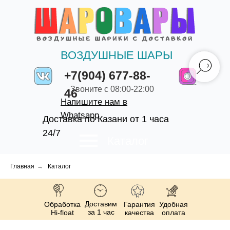
ВОЗДУШНЫЕ ШАРЫ
+7(904) 677-88-
Звоните с 08:00-22:00
46
Напишите нам в
Whatsapp
Доставка по Казани от 1 часа
24/7
Каталог
Главная
→
Каталог
Доставим
Обработка
Гарантия
Удобная
за 1 час
Hi-float
качества
оплата