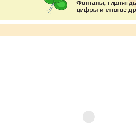
Фонтаны, гирлянды
цифры и многое др