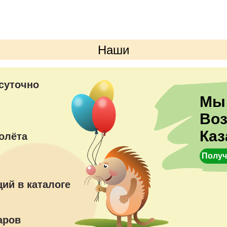
Наши
преимущества
суточно
Мы
Во
Каз
олёта
Получ
ий в каталоге
аров