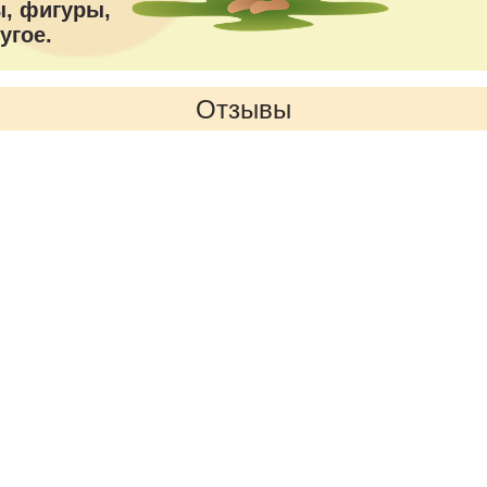
, фигуры,
угое.
Отзывы