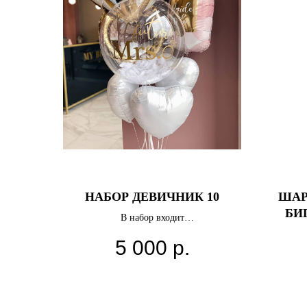
НАБОР ДЕВИЧНИК 10
ШАР 
БИГ
В набор входит
3 шара в форме сердца
5 000
р.
шар бабблс с индивидуальной надписью
фигура кольцо бриллиант
фигура бутылка шампанского