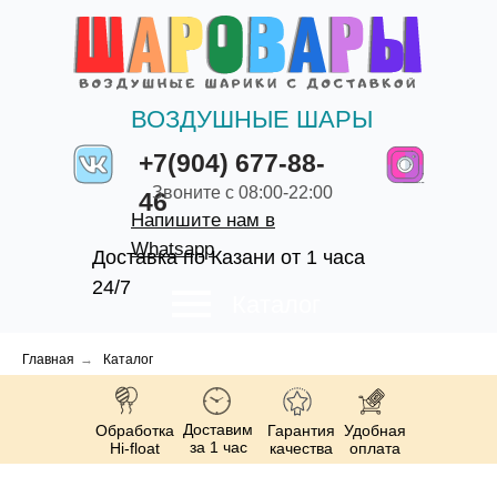
ВОЗДУШНЫЕ ШАРЫ
+7(904) 677-88-
Звоните с 08:00-22:00
46
Напишите нам в
Whatsapp
Доставка по Казани от 1 часа
24/7
Каталог
Главная
→
Каталог
Доставим
Обработка
Гарантия
Удобная
за 1 час
Hi-float
качества
оплата