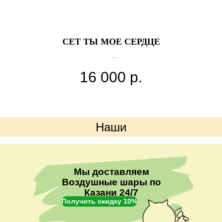
СЕТ ТЫ МОЕ СЕРДЦЕ
12 больших сердца
16 000
р.
7 сердец 18 дюймов
Наши
преимущества
Мы доставляем
Воздушные шары по
Казани 24/7
Получить скидку 10%