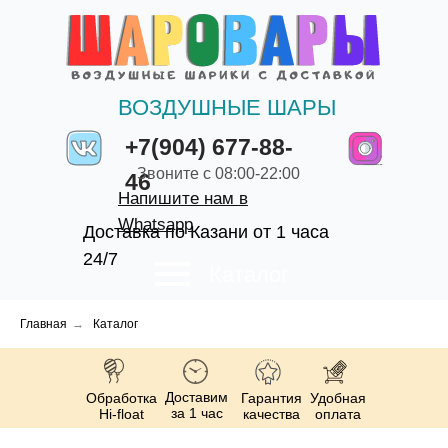
ВОЗДУШНЫЕ ШАРЫ
+7(904) 677-88-
Звоните с 08:00-22:00
46
Напишите нам в
Whatsapp
Доставка по Казани от 1 часа
24/7
Каталог
Главная
→
Каталог
Доставим
Обработка
Гарантия
Удобная
за 1 час
Hi-float
качества
оплата