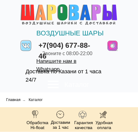
ВОЗДУШНЫЕ ШАРЫ
+7(904) 677-88-
Звоните с 08:00-22:00
46
Напишите нам в
Whatsapp
Доставка по Казани от 1 часа
24/7
Каталог
Главная
→
Каталог
Доставим
Обработка
Гарантия
Удобная
за 1 час
Hi-float
качества
оплата