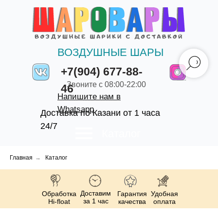
ВОЗДУШНЫЕ ШАРЫ
+7(904) 677-88-
Звоните с 08:00-22:00
46
Напишите нам в
Whatsapp
Доставка по Казани от 1 часа
24/7
Каталог
Главная
→
Каталог
Доставим
Обработка
Гарантия
Удобная
за 1 час
Hi-float
качества
оплата