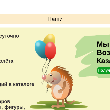
Наши
преимущества
суточно
Мы
Во
Каз
олёта
Получ
ий в каталоге
аров
, фигуры,