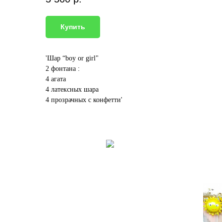
Купить
'Шар “boy or girl"
2 фонтана :
4 агата
4 латексных шара
4 прозрачных с конфетти'