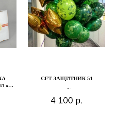
А-
СЕТ ЗАЩИТНИК 51
И «С
0 СМ
4 100
р.