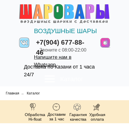
ВОЗДУШНЫЕ ШАРЫ
+7(904) 677-88-
Звоните с 08:00-22:00
46
Напишите нам в
Whatsapp
Доставка по Казани от 1 часа
24/7
Каталог
Главная
→
Каталог
Доставим
Обработка
Гарантия
Удобная
за 1 час
Hi-float
качества
оплата