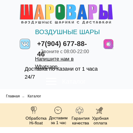
ВОЗДУШНЫЕ ШАРЫ
+7(904) 677-88-
Звоните с 08:00-22:00
46
Напишите нам в
Whatsapp
Доставка по Казани от 1 часа
24/7
Каталог
Главная
→
Каталог
Доставим
Обработка
Гарантия
Удобная
за 1 час
Hi-float
качества
оплата