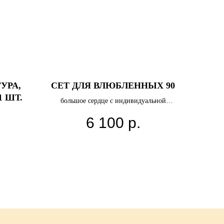
ГУРА,
СЕТ ДЛЯ ВЛЮБЛЕННЫХ 90
1 ШТ.
большое сердце с индивидуальной
надписью
6 100
р.
шар бабллс с конфетти
12 сердец
2 шара с конфетти