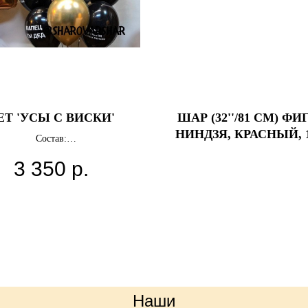
ЕТ 'УСЫ С ВИСКИ'
ШАР (32''/81 СМ) ФИ
НИНДЗЯ, КРАСНЫЙ, 
Состав:
Фигура Усы
3 350
р.
Фигура Бутылка
4 шара Хром
латексных шаров с надписью
Грузики
ета можно выбрать любые.
Наши