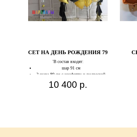
СЕТ НА ДЕНЬ РОЖДЕНИЯ 79
С
'В состав входят:
шар 91 см
2 шара 80 см с конфетти и подвеской
2 шара 30 см с конфетти
10 400
р.
3 звезды 46 см
6 
2 круга 46 см
8 латексных шаров
Цв