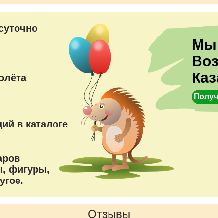
преимущества
суточно
Мы
Во
Каз
олёта
Получ
ий в каталоге
аров
, фигуры,
угое.
Отзывы