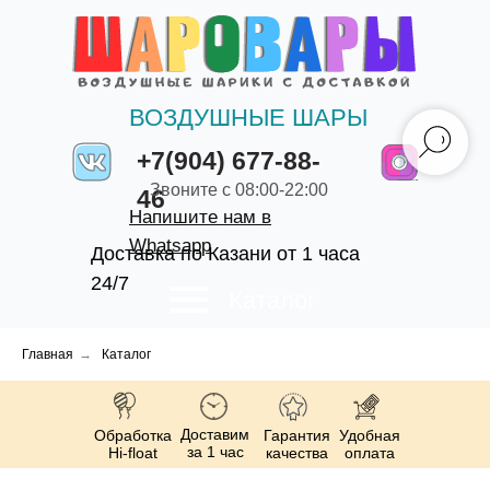
ВОЗДУШНЫЕ ШАРЫ
+7(904) 677-88-
Звоните с 08:00-22:00
46
Напишите нам в
Whatsapp
Доставка по Казани от 1 часа
24/7
Каталог
Главная
→
Каталог
Доставим
Обработка
Гарантия
Удобная
за 1 час
Hi-float
качества
оплата