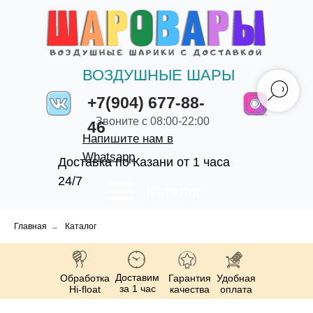
ВОЗДУШНЫЕ ШАРЫ
+7(904) 677-88-
Звоните с 08:00-22:00
46
Напишите нам в
Whatsapp
Доставка по Казани от 1 часа
24/7
Каталог
Главная
→
Каталог
Доставим
Обработка
Гарантия
Удобная
за 1 час
Hi-float
качества
оплата