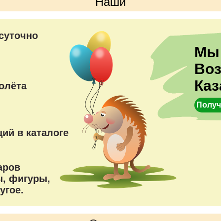
Наши
преимущества
суточно
Мы
Во
Каз
олёта
Получ
ий в каталоге
аров
, фигуры,
угое.