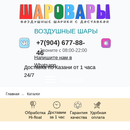
ВОЗДУШНЫЕ ШАРЫ
+7(904) 677-88-
Звоните с 08:00-22:00
46
Напишите нам в
Whatsapp
Доставка по Казани от 1 часа
24/7
Каталог
Главная
→
Каталог
Доставим
Обработка
Гарантия
Удобная
за 1 час
Hi-float
качества
оплата